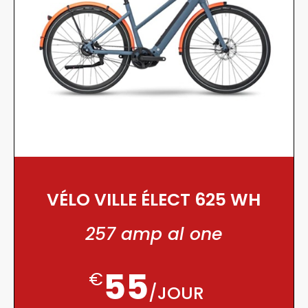
VÉLO VILLE ÉLECT 625 WH
257 amp al one
55
€
/
JOUR