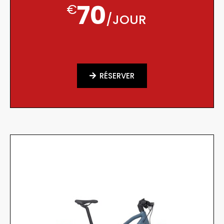
70
€
/
JOUR
RÉSERVER