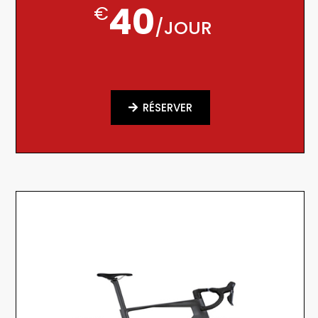
40
€
/
JOUR
RÉSERVER