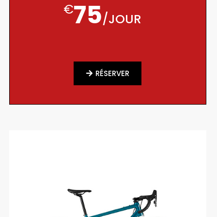
75
€
/
JOUR
RÉSERVER