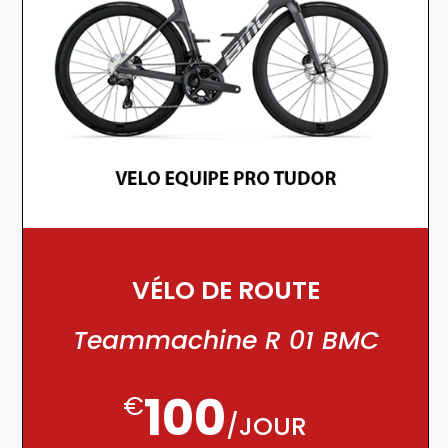
VÉLO DE ROUTE
Teammachine R 01 BMC
100
€
/
JOUR