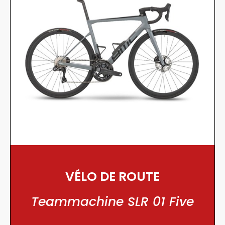
VÉLO DE ROUTE
Teammachine SLR 01 Five