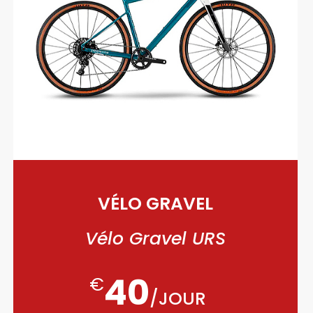
VÉLO GRAVEL
Vélo Gravel URS
40
€
/
JOUR