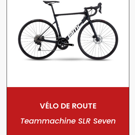
VÉLO DE ROUTE
Teammachine SLR Seven