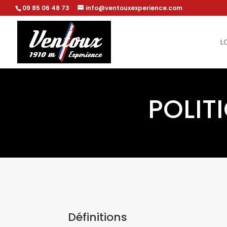
09 85 06 48 73
info@ventouxexperience.com
L
POLIT
Définitions