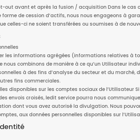
pt-out avant et après la fusion / acquisition Dans le cas
re forme de cession d’actifs, nous nous engageons à garan
e celles-ci ne soient transférées ou soumises à de nouvel
s
onnelles
ser les informations agrégées (informations relatives à t
e nous combinons de manière à ce qu’un Utilisateur indivi
sonnelles à des fins d’analyse du secteur et du marché, 
autres fins commerciales.
s disponibles sur les comptes sociaux de l’Utilisateur 
des envois croisés, ledit service pourra nous communiquer
ation dont vous avez autorisé la divulgation. Nous pouvo
omptes, aux données personnelles disponibles sur l’Utilisa
identité